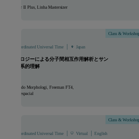
utos:
TriStar II Plus, Linha Mastersizer
Class & Worksho
Aug
 - 08:00 Coordinated Universal Time
Japan
ルチテクノロジーによる分子間相互作用解析とサン
ル品質の体系的理解
utos:
Gama do Morphologi, Freeman FT4
strias:
Aeroespacial
Class & Worksho
Aug
 - 16:00 Coordinated Universal Time
Virtual
English