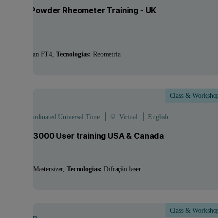
tual FT4 Powder Rheometer Training - UK
e Zone
utos:
Freeman FT4
Tecnologias:
Reometria
Class & Worksho
Aug
 - 21:00 Coordinated Universal Time
Virtual
English
tersizer 3000 User training USA & Canada
utos:
Linha Mastersizer
Tecnologias:
Difração laser
Class & Worksho
Aug
- 1
Sep