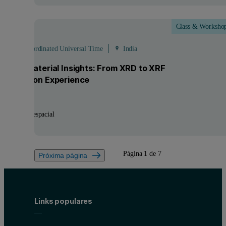
Class & Worksho
ep
- 8
Sep
 - 11:30 Coordinated Universal Time
India
ocking Material Insights: From XRD to XRF
h Hands-on Experience
strias:
Aeroespacial
Página 1 de 7
Próxima página
Links populares