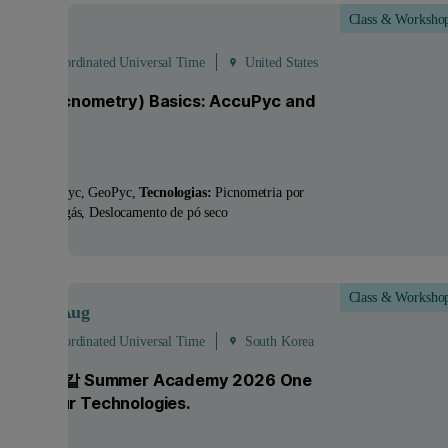
Class & Worksho
Aug
 - 21:00 Coordinated Universal Time
United States
sity (Pycnometry) Basics: AccuPyc and
oPyc
utos:
AccuPyc, GeoPyc
Tecnologias:
Picnometria por
camento de gás, Deslocamento de pó seco
Class & Worksho
Aug
- 26
Aug
 - 08:00 Coordinated Universal Time
South Korea
파날리티칼 Summer Academy 2026 One
mer. Four Technologies.