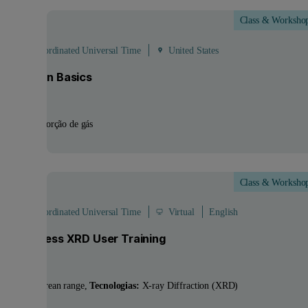
Class & Worksho
ep
- 2
Sep
 - 21:00 Coordinated Universal Time
United States
sisorption Basics
ologias:
Adsorção de gás
Class & Worksho
ep
 - 20:00 Coordinated Universal Time
Virtual
English
idual Stress XRD User Training
utos:
Empyrean range
Tecnologias:
X-ray Diffraction (XRD)