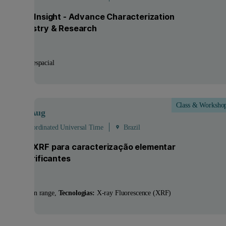
m Ore to Insight - Advance Characterization
oss Industry & Research
strias:
Aeroespacial
Class & Worksho
Aug
- 20
Aug
 - 20:00 Coordinated Universal Time
Brazil
so de EDXRF para caracterização elementar
óleos lubrificantes
utos:
Epsilon range
Tecnologias:
X-ray Fluorescence (XRF)