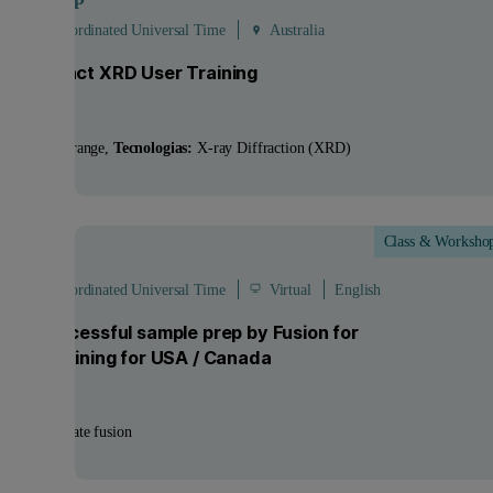
 - 07:00 Coordinated Universal Time
Australia
is Compact XRD User Training
utos:
Aeris range
Tecnologias:
X-ray Diffraction (XRD)
Class & Worksho
ep
- 2
Sep
 - 16:00 Coordinated Universal Time
Virtual
English
s to Successful sample prep by Fusion for
 user training for USA / Canada
ologias:
Borate fusion