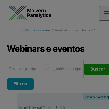
Home
Webinars e eventos
Resultados da pesquisa para ""
Webinars e eventos
Buscar
Filtros
Class & Worksho
Aug
 - 14:00 Coordinated Universal Time
India