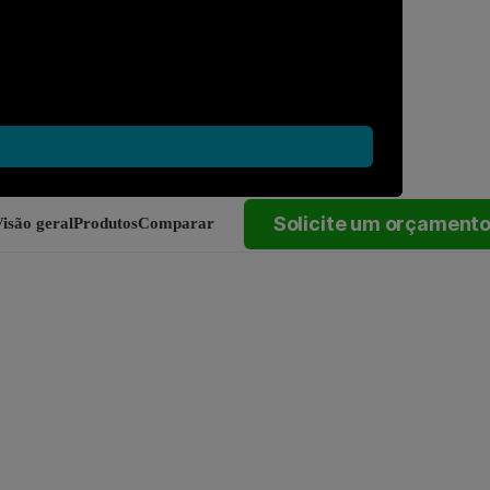
Solicite um orçament
isão geral
Produtos
Comparar