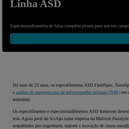
Linha ASD
Espectrorradiometria de faixa completa pronta para uso em camp
Há mais de 25 anos, os espectrômetros ASD FieldSpec, TerraSp
a
análise de espetroscopia de infravermelho próximo (NIR)
em a
industrial.
Os espectrômetros e espectrorradiômetros ASD fornecem dese
real. Agora parte da SciAps (uma empresa da Malvern Panalytica
respaldados por engenharia, suporte e inovação de classe mundi