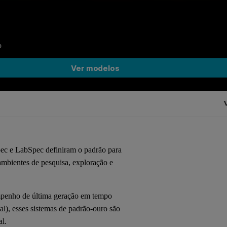
o
Ver modelos
V
ec e LabSpec definiram o padrão para
mbientes de pesquisa, exploração e
mpenho de última geração em tempo
l), esses sistemas de padrão-ouro são
al.