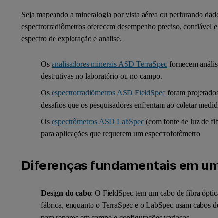
Seja mapeando a mineralogia por vista aérea ou perfurando dado
espectrorradiômetros oferecem desempenho preciso, confiável e 
espectro de exploração e análise.
Os
analisadores minerais ASD TerraSpec
fornecem análise
destrutivas no laboratório ou no campo.
Os
espectrorradiômetros ASD FieldSpec
foram projetados
desafios que os pesquisadores enfrentam ao coletar medid
Os
espectrômetros ASD LabSpec
(com fonte de luz de fi
para aplicações que requerem um espectrofotômetro
Diferenças fundamentais em um
Design do cabo
: O FieldSpec tem um cabo de fibra ópti
fábrica, enquanto o TerraSpec e o LabSpec usam cabos
para reparos em campo e configurações variadas