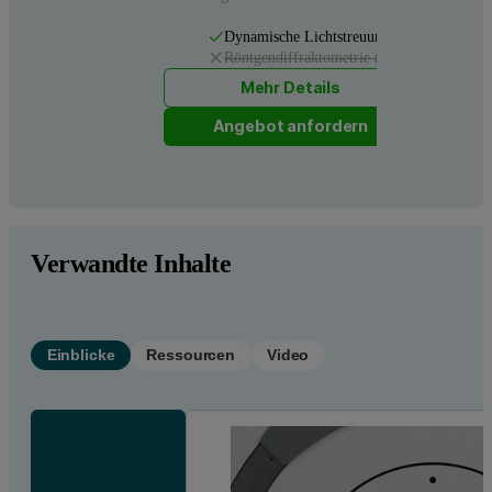
Dynamische Lichtstreuung
Röntgendiffraktometrie (XRD)
Mehr Details
Angebot anfordern
A
Verwandte Inhalte
Einblicke
Ressourcen
Video