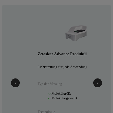
Empyrea
Vielseitig
Zetasizer Advance Produktlinie
Typ der M
Lichtstreuung für jede Anwendung
Typ der Messung
Technolog
Molekülgröße
Molekulargewicht
Technologie