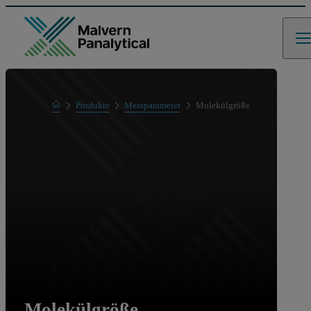
Home
Produkte
Messparameter
Molekülgröße
Molekülgröße