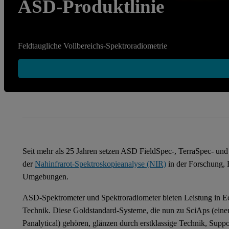
ASD-Produktlinie
Feldtaugliche Vollbereichs-Spektroradiometrie
Seit mehr als 25 Jahren setzen ASD FieldSpec-, TerraSpec- un
der
Nahinfrarot-Spektroskopieanalyse (NIR)
in der Forschung, E
Umgebungen.
ASD-Spektrometer und Spektroradiometer bieten Leistung in Ec
Technik. Diese Goldstandard-Systeme, die nun zu SciAps (ei
Panalytical) gehören, glänzen durch erstklassige Technik, Suppo