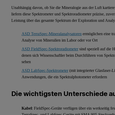
Unabhängig davon, ob Sie die Mineralogie aus der Luft kartier
liefern diese Spektrometer und Spektroradiometer präzise, zuve
Leistung über das gesamte Spektrum der Exploration und Anal
ASD TerraSpec-Mineralanalysatoren
ermöglichen eine tra
Analyse von Mineralien im Labor oder vor Ort
ASD FieldSpec-Spektroradiometer
sind speziell auf die 
denen sich Wissenschaftler beim Durchführen von Spektr
sehen
ASD LabSpec-Spektrometer
(mit integrierter Glasfaser-L
Anwendungen, die ein Spektralphotometer erfordern
Die wichtigsten Unterschiede au
Kabel
: FieldSpec-Geräte verfügen über ein werkseitig fes
TerraSpec- und LabSpec-Geräte mit SMA 905-Steckverbin