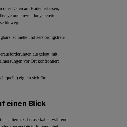
en oder Daten am Boden erfassen,
rlässige und anwendungsbereite
yse hinweg.
gbare, schnelle und zerstörungsfreie
Herausforderungen ausgelegt, mit
almessungen vor Ort konfrontiert
ichtquelle) eignen sich für
f einen Blick
t installiertes Glasfaserkabel, während
dern ausgestattete Jumperkabel