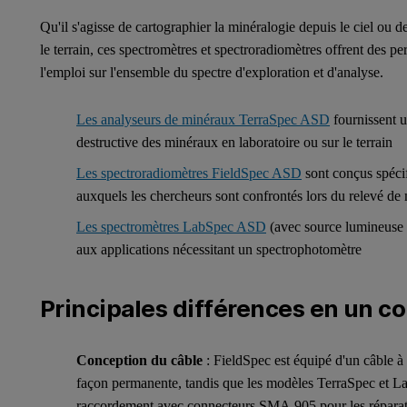
Qu'il s'agisse de cartographier la minéralogie depuis le ciel ou d
le terrain, ces spectromètres et spectroradiomètres offrent des pe
l'emploi sur l'ensemble du spectre d'exploration et d'analyse.
Les analyseurs de minéraux TerraSpec ASD
fournissent u
destructive des minéraux en laboratoire ou sur le terrain
Les spectroradiomètres FieldSpec ASD
sont conçus spécif
auxquels les chercheurs sont confrontés lors du relevé de m
Les spectromètres LabSpec ASD
(avec source lumineuse à
aux applications nécessitant un spectrophotomètre
Principales différences en un co
Conception du câble
: FieldSpec est équipé d'un câble à 
façon permanente, tandis que les modèles TerraSpec et La
raccordement avec connecteurs SMA 905 pour les réparatio