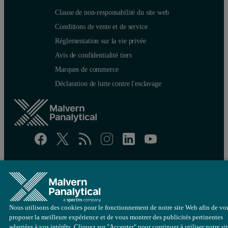
Clause de non-responsabilité du site web
Conditions de vente et de service
Réglementation sur la vie privée
Avis de confidentialité tiers
Marques de commerce
Déclaration de lutte contre l'esclavage
Site map
Cookie settings
© Copyright 2026 - Malvern Panalytical Ltd est une
Spectris
Enterprise
Nous utilisons des cookies pour le fonctionnement de notre site Web afin de vo
proposer la meilleure expérience et de vous montrer des publicités pertinentes
adaptées à vos intérêts. Cliquez sur "Accepter" pour continuer à utiliser notre si