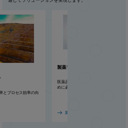
通じてソリューションを実現します。
製薬ソリューション
ン
医薬品製剤の上市までのスピードを加
めに必要な物理化学的知見
率とプロセス効率の向
業界を見る