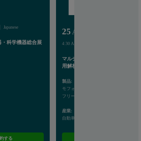
Japanese
25
Aug
析機器・科学機器総合展
4:30 AM - 8:00 AM UTC
Japanese
マルチテクノロジーによる分子間
用解析とサンプル品質の体系的理
製品:
モフォロギシリーズ
フリーマン FT4
産業:
自動車
約する
場所を予約する