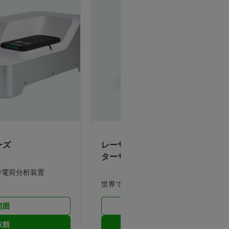
ーズ
レーザー回折式粒子径分布測定装置
ターサイザー製品
/電荷分析装置
世界で最も人気のある粒子径分析装置
範囲
表示範囲
依頼
見積依頼