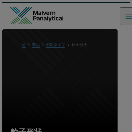
Home
製品
測定タイプ
粒子形状