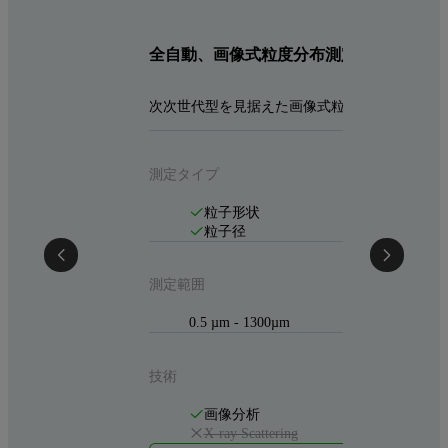
全自動、画像式粒度分布測定装置モフォ
次次世代型を見据えた画像式粒度分布測定装置
測定タイプ
粒子形状
粒子径
測定範囲
0.5 µm - 1300µm
技術
画像分析
X-ray Scattering