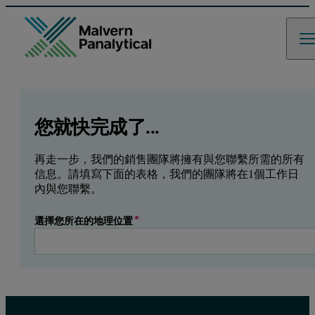
GCLID
Referrer URL
Entry point URL
Leave this field empty
您就快完成了...
再走一步，我們的銷售團隊將擁有與您聯繫所需的所有
信息。請填寫下面的表格，我們的團隊將在1個工作日
內與您聯繫。
選擇您所在的地理位置