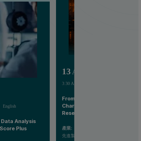
13
Aug
3:30 AM - 2:00 PM UTC
English
From Ore to Insight - Advance
Characterization Across Indus
English
Research
Data Analysis
hScore Plus
產業:
先進製造