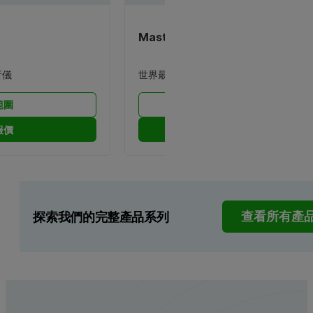
Mastersizer 系列
析儀
世界最受歡迎的粒徑分析儀
範圍
視野範圍
報價
索取報價
探索我們的完整產品系列
查看所有產