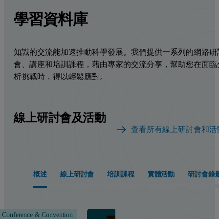
學習資料庫
知識的交流能加速推動科學發展。我們提供一系列的網路研
會、講座和培訓課程，藉由專家的交流分享，幫助您在面臨
析挑戰時，得以輕鬆應對。
線上研討會及活動
查看所有線上研討會和活
概述
線上研討會
培訓課程
實體活動
研討會錄
Conference & Convention
Class &