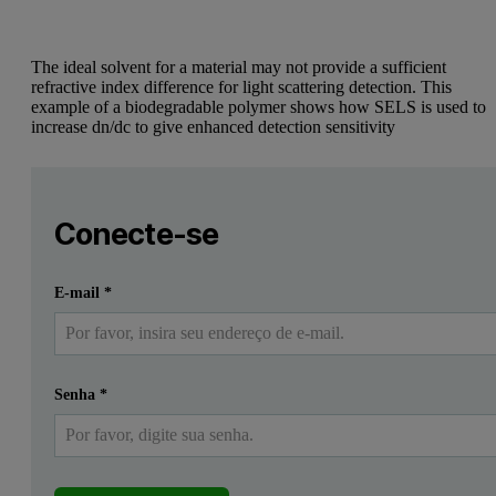
The ideal solvent for a material may not provide a sufficient
refractive index difference for light scattering detection. This
example of a biodegradable polymer shows how SELS is used to
increase dn/dc to give enhanced detection sensitivity
Leave this field empty
Faça login ou registre-se gratuitamente para ler mais
Leave this field empty
In collaboration with Metabolix
Conecte-se
Introduction
Enviar
Eu já tenho uma conta
E-mail
*
Viscotek has been a strong advocate of good chromatography as a p
SELS
Senha
*
SELS emphasizes the separate and different roles of sample solvent