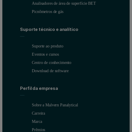
Analisadores de área de superfície BET
Picnômetros de gás
Authors:
Suporte técnico e analítico
Wei Sen Wong, PhD, Viscotek Corporation
Suporte ao produto
Chris Mirley, PhD, Metabolix
Eventos e cursos
Sean Daughtry, MS, Metabolix
Centro de conhecimento
Download de software
Perfil da empresa
Sobre a Malvern Panalytical
Carreira
Marca
Prêmios