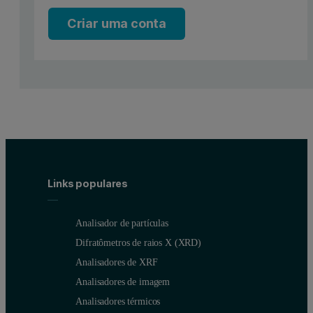
Criar uma conta
producing injection molding, sheet and blown film grades, and focu
Mirel presented an interesting challenge to the Light Scattering G
Figure 2: Two Light Scattering measurements of Mirel dissolved in Chlorofo
Links populares
Analisador de partículas
Difratômetros de raios X (XRD)
Analisadores de XRF
Analisadores de imagem
Analisadores térmicos