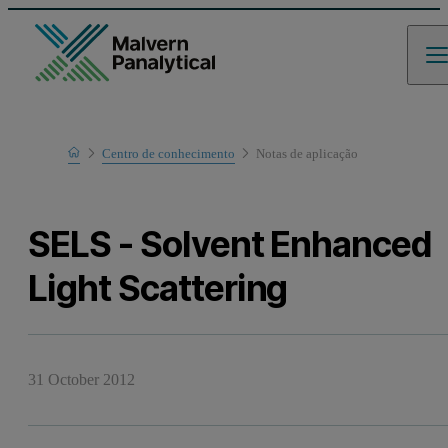
Home
Centro de conhecimento
Notas de aplicaҫão
Learn
SELS - Solvent Enhanced
Light Scattering
31 October 2012