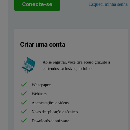
Experimental Details
Conecte-se
Esqueci minha senha
The following is an excellent SELS example where we have applied t
Figure 1: Schematic of SELS where a polymer is injected in solution (blue) b
Criar uma conta
Ao se registrar, você terá acesso gratuito a
conteúdos exclusivos, incluindo:
Whitepapers
Webinars
Apresentações e vídeos
Notas de aplicação e técnicas
Downloads de software