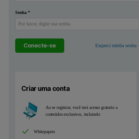
The Malvern SEC-MALS 20 system is a 20 angle light scattering dete
Senha
*
Figure 1: The Viscotek SEC-MALS 20
Conecte-se
Esqueci minha senha
Criar uma conta
Ao se registrar, você terá acesso gratuito a
conteúdos exclusivos, incluindo:
Whitepapers
In this application note, the molecular weight, molecular weigh