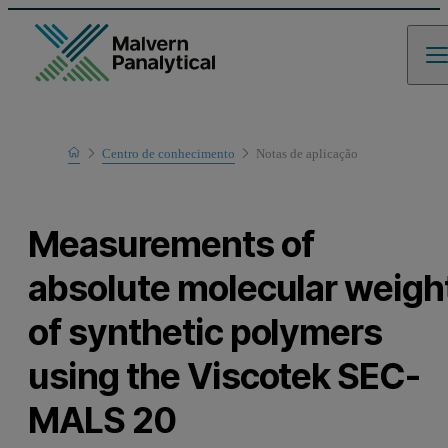
Home
Centro de conhecimento
Notas de aplicaҫão
Learn
Measurements of
absolute molecular weigh
of synthetic polymers
using the Viscotek SEC-
MALS 20