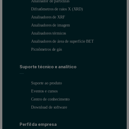
Analisador de partículas
Difratômetros de raios X (XRD)
Figure 2B: Chromatogram showing the PS235k peak in the 20 angles of t
Analisadores de XRF
Analisadores de imagem
Analisadores térmicos
Analisadores de área de superfície BET
Picnômetros de gás
Suporte técnico e analítico
Suporte ao produto
Eventos e cursos
Centro de conhecimento
Download de software
Perfil da empresa