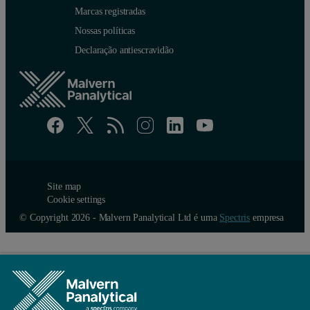
Marcas registradas
Nossas políticas
Declaração antiescravidão
Site map
Cookie settings
© Copyright 2026 - Malvern Panalytical Ltd é uma
Spectris
empresa
Figure 2E: Debye plot from an isotropic region of the pea