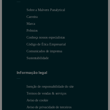
Sobre a Malvern Panalytical
Figure 2C: RI chromatogram of the PS235k sample overlaid with the molecu
Carreira
Marca
Prêmios
Conheça nossos especialistas
Código de Ética Empresarial
Comunicados de imprensa
Sustentabilidade
Informação legal
Isenção de responsabilidade do site
Termos de vendas & serviços
Figure 2D: Debye plot from an anisotropic region of the pe
Aviso de cookie
Aviso de privacidade de terceiros