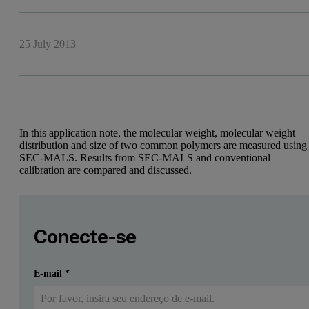
25 July 2013
In this application note, the molecular weight, molecular weight
distribution and size of two common polymers are measured using
SEC-MALS. Results from SEC-MALS and conventional
calibration are compared and discussed.
Leave this field empty
Faça login ou registre-se gratuitamente para ler mais
Leave this field empty
Introduction
Conecte-se
The physical properties and behavior of polymers depends st
Enviar
Eu já tenho uma conta
E-mail
*
The principle of GPC involves separating the sample as it travels 