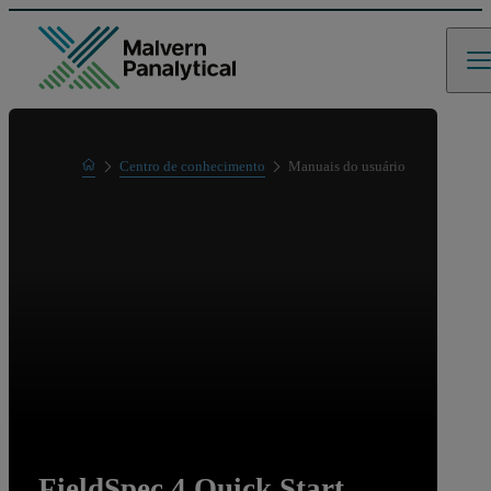
Home
Centro de conhecimento
Manuais do usuário
Learn
FieldSpec 4 Quick Start