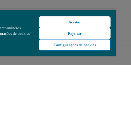
Aceitar
trar anúncios
gurações de cookies"
Rejeitar
Configurações de cookies
 metros
o campo de visão do instrumento com a resolução