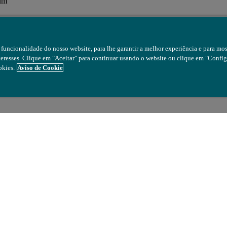
 um
funcionalidade do nosso website, para lhe garantir a melhor experiência e para mos
teresses. Clique em "Aceitar" para continuar usando o website ou clique em "Confi
okies.
Aviso de Cookie
o geral
ica frontal de 1 grau: mede objetos distantes até 30 metros de distância
os telescópicos menores: concentre-se em áreas específicas dentro de 3
respondência de tamanho de ponto: garante dados precisos alinhando 
pixels do satélite