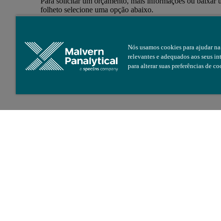
Para solicitar um orçamento, mais informações ou baixar
folheto selecione uma opção abaixo.
Fale com Vendas
Nós usamos cookies para ajudar na 
relevantes e adequados aos seus in
para alterar suas preferências de co
Visão geral
Visã
Ópt
Tub
Cor
de 