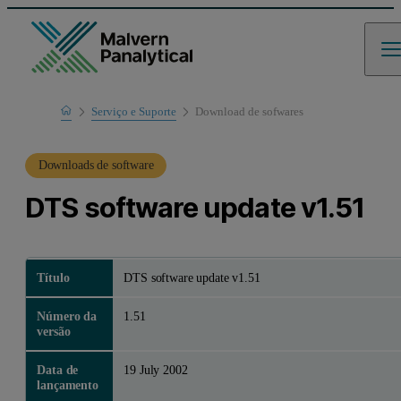
Home
Serviço e Suporte
Download de sofwares
Suporte de produto
Downloads de software
DTS software update v1.51
Título
DTS software update v1.51
Número da
1.51
versão
Data de
19 July 2002
lançamento