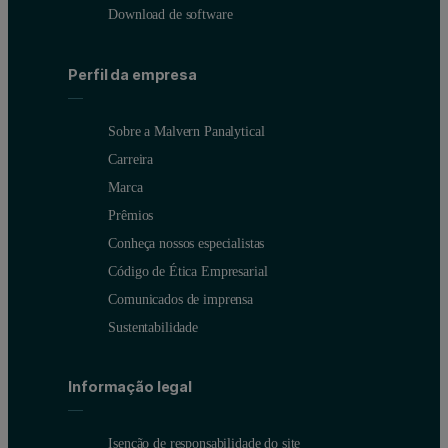
Download de software
Perfil da empresa
Sobre a Malvern Panalytical
Carreira
Marca
Prêmios
Conclusions
Conheça nossos especialistas
Código de Ética Empresarial
Rapid mineralogical analysis with the Minerals edition of Aeris off
Comunicados de imprensa
Sustentabilidade
Informação legal
Isenção de responsabilidade do site