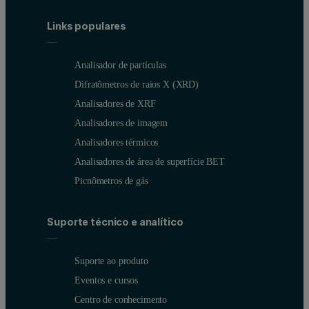
Links populares
A very good match between the copper content calculated from the
Analisador de partículas
It demonstrates that X-ray diffraction (XRD) on a benchtop instru
Difratômetros de raios X (XRD)
Figure 2. Mineralogical composition of 100 copper ore samples c
Analisadores de XRF
Analisadores de imagem
Analisadores térmicos
Analisadores de área de superfície BET
Picnômetros de gás
Suporte técnico e analítico
Suporte ao produto
Eventos e cursos
Centro de conhecimento