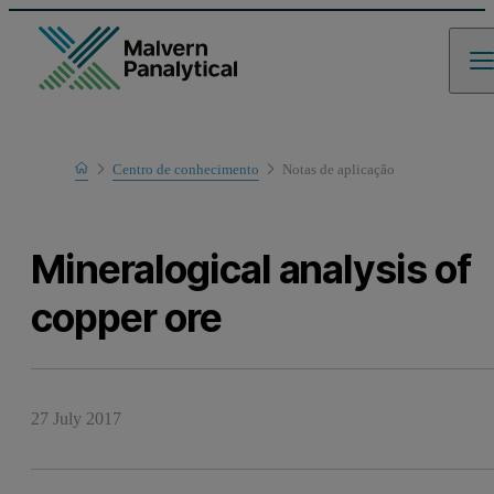
Home
Centro de conhecimento
Notas de aplicaҫão
Learn
Mineralogical analysis of
copper ore
27 July 2017