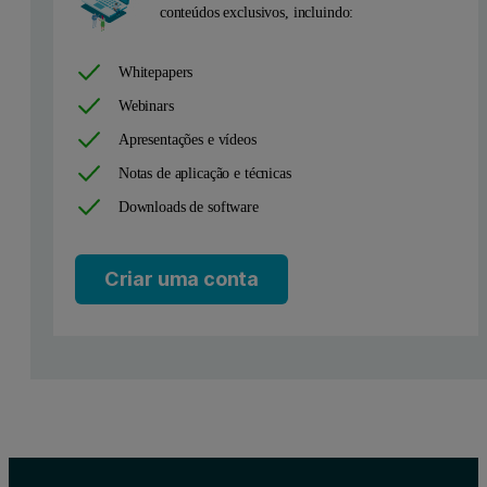
The results of the mineral composition of all 100 samples are illust
conteúdos exclusivos, incluindo:
Summary
Whitepapers
Webinars
Knowing the qualitative and quantitative mineral composition of c
Apresentações e vídeos
Figure 1. Quantitative Rietveld analysis of a complex copper ore
Notas de aplicação e técnicas
Downloads de software
Criar uma conta