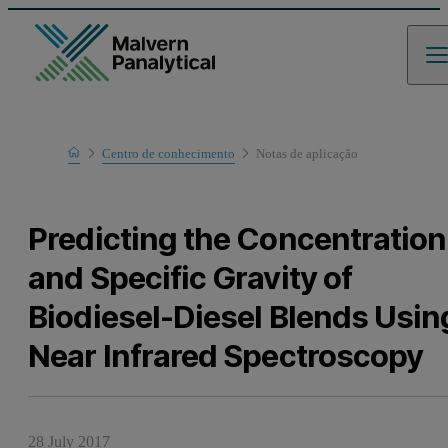
Home
Centro de conhecimento
Notas de aplicaҫão
Learn
Predicting the Concentration
and Specific Gravity of
Biodiesel-Diesel Blends Usin
Near Infrared Spectroscopy
28 July 2017