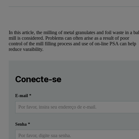
In this article, the milling of metal granulates and foil waste in a bal
mill is considered. Problems can often arise as a result of poor
control of the mill filling process and use of on-line PSA can help
reduce varaibility.
In this article, the milling of metal granulates and foil waste in a b
Leave this field empty
Faça login ou registre-se gratuitamente para ler mais
Leave this field empty
Conecte-se
Enviar
Eu já tenho uma conta
E-mail
*
Senha
*