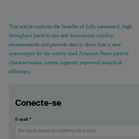
This article explores the benefits of fully automated, high
throughput particle size and formulation stability
measurements and presents data to show how a new
autosampler for the widely used Zetasizer Nano particle
characterisation system supports improved analytical
efficiency.
Leave this field empty
Faça login ou registre-se gratuitamente para ler mais
Leave this field empty
This article explores the benefits of fully automated, high 
Conecte-se
Enviar
Eu já tenho uma conta
E-mail
*