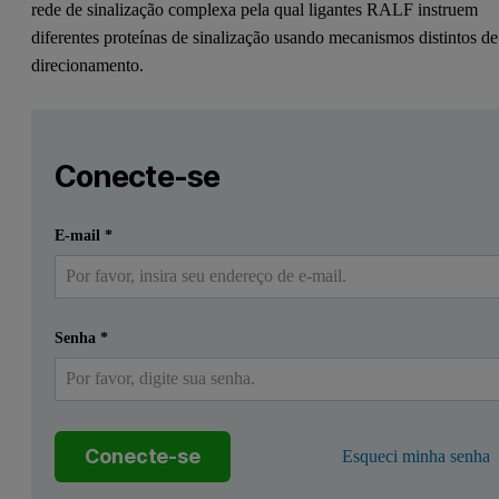
rede de sinalização complexa pela qual ligantes RALF instruem
diferentes proteínas de sinalização usando mecanismos distintos de
direcionamento.
Leave this field empty
Faça login ou registre-se gratuitamente para ler mais
Leave this field empty
A reprodução de plantas depende do crescimento altament
Conecte-se
Aqui, demonstramos que os peptídeos RALF se desdobram em prot
Enviar
Eu já tenho uma conta
E-mail
*
Nossas análises bioquímicas, estruturais e genéticas revelam uma 
Senha
*
Conecte-se
Esqueci minha senha