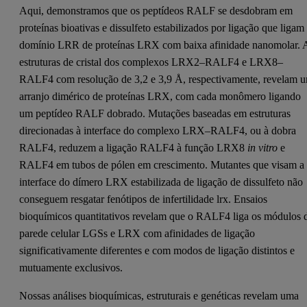
Aqui, demonstramos que os peptídeos RALF se desdobram em
proteínas bioativas e dissulfeto estabilizados por ligação que ligam
domínio LRR de proteínas LRX com baixa afinidade nanomolar. 
estruturas de cristal dos complexos LRX2–RALF4 e LRX8–
RALF4 com resolução de 3,2 e 3,9 Å, respectivamente, revelam 
arranjo dimérico de proteínas LRX, com cada monômero ligando
um peptídeo RALF dobrado. Mutações baseadas em estruturas
direcionadas à interface do complexo LRX–RALF4, ou à dobra
RALF4, reduzem a ligação RALF4 à função LRX8
in vitro
e
RALF4 em tubos de pólen em crescimento. Mutantes que visam a
interface do dímero LRX estabilizada de ligação de dissulfeto não
conseguem resgatar fenótipos de infertilidade lrx. Ensaios
bioquímicos quantitativos revelam que o RALF4 liga os módulos 
parede celular LGSs e LRX com afinidades de ligação
significativamente diferentes e com modos de ligação distintos e
mutuamente exclusivos.
Nossas análises bioquímicas, estruturais e genéticas revelam uma