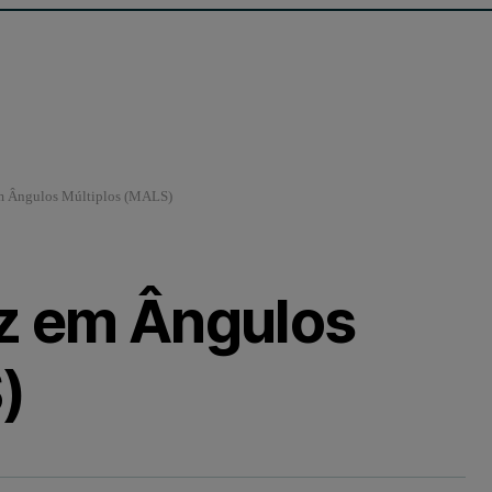
m Ângulos Múltiplos (MALS)
uz em Ângulos
)