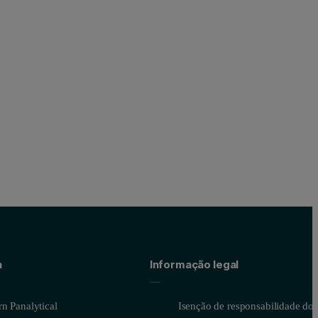
a
Informação legal
n Panalytical
Isenção de responsabilidade do s