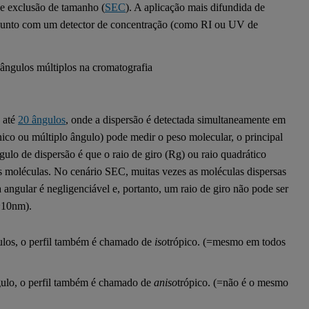
e exclusão de tamanho (
SEC
). A aplicação mais difundida de
unto com um detector de concentração (como RI ou UV de
 até
20 ângulos
, onde a dispersão é detectada simultaneamente em
ico ou múltiplo ângulo) pode medir o peso molecular, o principal
ulo de dispersão é que o raio de giro (Rg) ou raio quadrático
 moléculas. No cenário SEC, muitas vezes as moléculas dispersas
angular é negligenciável e, portanto, um raio de giro não pode ser
 ~10nm).
ulos, o perfil também é chamado de
iso
trópico. (=mesmo em todos
gulo, o perfil também é chamado de
aniso
trópico. (=não é o mesmo