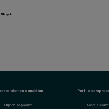
. Obrigado!
orte técnico e analítico
Perfil da empres
Suporte ao produto
Sobre a Malver