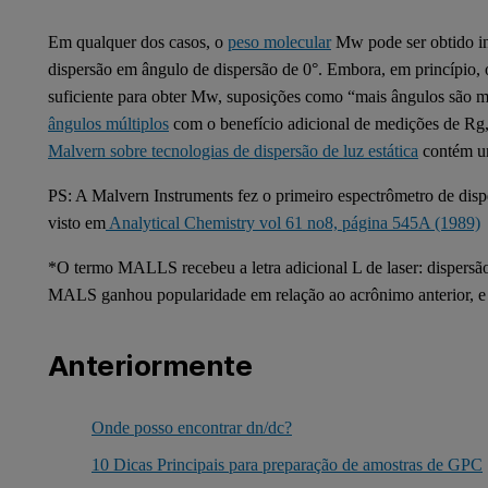
Em qualquer dos casos, o
peso molecular
Mw pode ser obtido in
dispersão em ângulo de dispersão de 0°. Embora, em princípio,
suficiente para obter Mw, suposições como “mais ângulos são m
ângulos múltiplos
com o benefício adicional de medições de Rg,
Malvern sobre tecnologias de dispersão de luz estática
contém um
PS: A Malvern Instruments fez o primeiro espectrômetro de dis
visto em
Analytical Chemistry vol 61 no8, página 545A (1989)
*O termo MALLS recebeu a letra adicional L de laser: dispersão
MALS ganhou popularidade em relação ao acrônimo anterior, 
Anteriormente
Onde posso encontrar dn/dc?
10 Dicas Principais para preparação de amostras de GPC