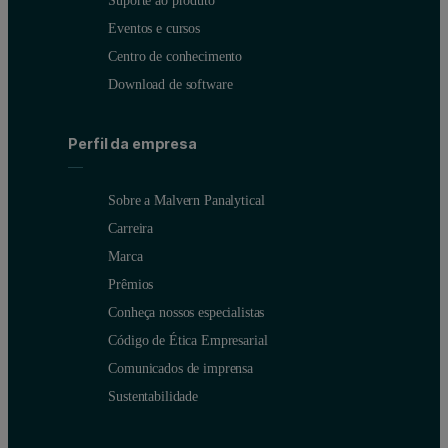
Suporte ao produto
Eventos e cursos
Centro de conhecimento
Download de software
Perfil da empresa
Figure 3: mini-G
kinetics
o1
Sobre a Malvern Panalytical
Key takeaways
Carreira
Marca
Understand GPCR signaling and pharmacology, and speed up your 
Prêmios
Conheça nossos especialistas
Use less material: confidently work with unpurified solubiliz
Código de Ética Empresarial
Save time: work with suboptimal assay conditions
Comunicados de imprensa
WAVE goodbye to lengthy and laborious receptor purificati
Sustentabilidade
Great for: