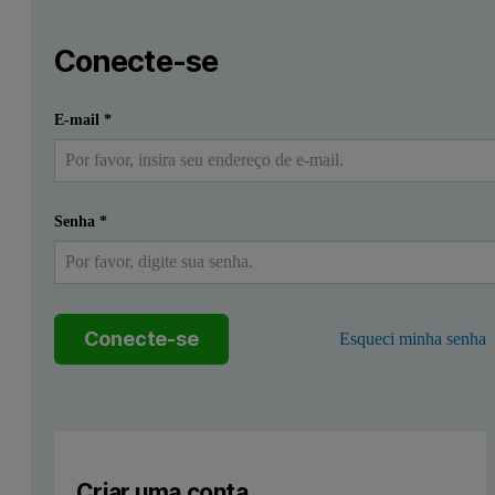
Leave this field empty
Faça login ou registre-se gratuitamente para ler mais
Leave this field empty
Summary
Conecte-se
G protein-coupled receptors (GPCRs) are important therapeuti
Enviar
Eu já tenho uma conta
E-mail
*
With patented no-clog microfluidics, the WAVEsystem, a Creoptix te
By characterizing the binding kinetics and affinity of the G-protei
Senha
*
Materials and Methods
Trichoplusia ni
insect cell membranes expressing the His-tagged 
Conecte-se
Esqueci minha senha
Cell membranes from ~ 30 mL of culture were solubilized for 30 min
His-tagged, DDM-solubilized 5-HT
R was then captured and am
1B
Criar uma conta