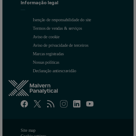
Informação legal
Screening of different G proteins binding onto the same rece
Isenção de responsabilidade do site
Screening of G protein binding in different detergents
Termos de vendas & serviços
Drug characterization (inverse agonist, agonist) with G prote
Aviso de cookie
Aviso de privacidade de terceiros
References
Marcas registradas
1. Nehmé R, Carpenter B, Singhal A, Strege A, Edwards PC, White
Nossas políticas
Declaração antiescravidão
Site map