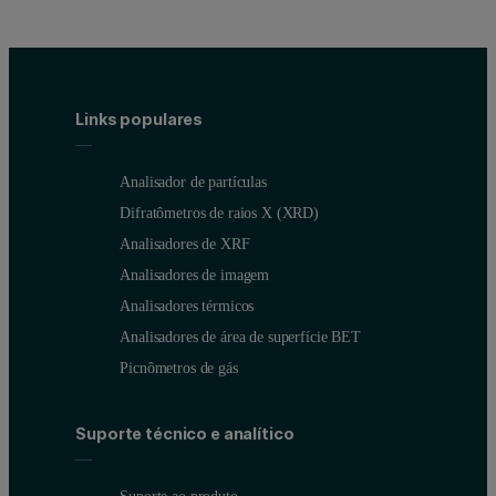
Links populares
Analisador de partículas
Difratômetros de raios X (XRD)
Analisadores de XRF
Figure 2: Sample buffer injection process
Analisadores de imagem
Analisadores térmicos
Results
Analisadores de área de superfície BET
Picnômetros de gás
Dose-response curves were recorded for 7 concentrations of mini-
Figure 3 shows the binding curves recorded for mini-G
binding 
Suporte técnico e analítico
o1