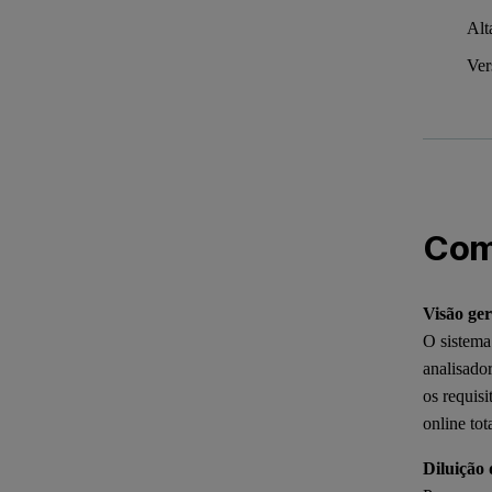
Alt
Ver
Com
Visão ger
O sistema
analisado
os requis
online to
Diluição