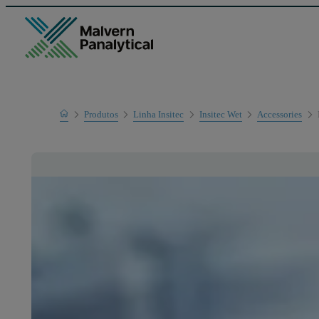
Home
Produtos
Linha Insitec
Insitec Wet
Accessories
Linha de produtos