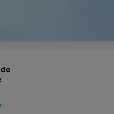
 de
e
o