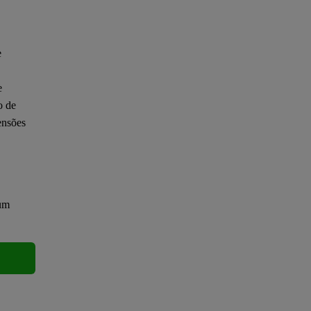
e
e
o de
ensões
 um