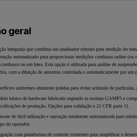
o geral
ão integrada que combina um analisador robusto para medição do taman
tração automatizado para proporcionar medições contínuas online (ou m
contínuos ou em lotes. Esta opção é utilizada para análise de suspensõe
dos, com a diluição de amostras controlada e automaticamente por um pr
erfícies uniformes altamente polidas para evitar acúmulo de partículas, p
elo básico de hardware fabricado segundo as normas GAMP5 e compatí
ecificações de produção. Opções para validação e 21 CFR parte 11.
tware de fácil utilização e operação totalmente automatizada para minim
po do operador.
egração com plataformas de controle existentes para simplificar o dese