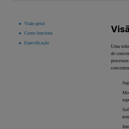
Visão geral
Visã
Como funciona
Especificação
Uma soluç
de concen
processos 
concentra
Sup
Mod
esp
Sof
tem
Int