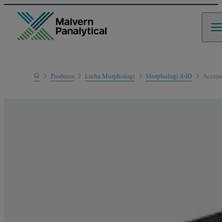
Home
Produtos
Linha Morphologi
Morphologi 4-ID
Access
Linha de produtos