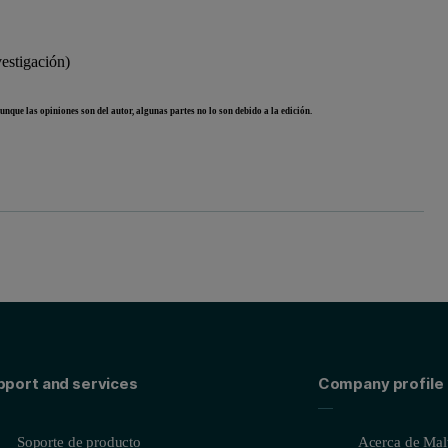
vestigación)
unque las opiniones son del autor, algunas partes no lo son debido a la edición.
pport and services
Company profile
Soporte de producto
Acerca de Malv