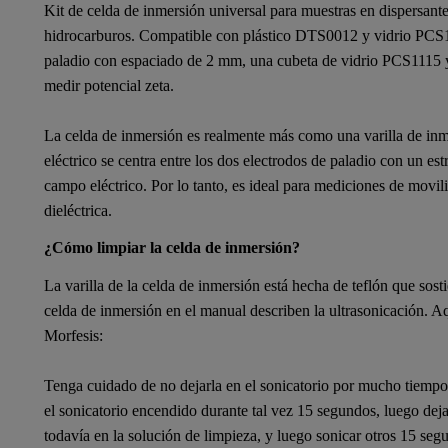
Kit de celda de inmersión universal para muestras en dispersant
hidrocarburos. Compatible con
plástico DTS0012
y
vidrio PCS
paladio con espaciado de 2 mm, una cubeta de vidrio PCS1115 y
medir potencial zeta.
La celda de inmersión es realmente más como una varilla de in
eléctrico se centra entre los dos electrodos de paladio con un 
campo eléctrico. Por lo tanto, es ideal para mediciones de movili
dieléctrica.
¿Cómo limpiar la celda de inmersión?
La varilla de la celda de inmersión está hecha de teflón que sos
celda de inmersión
en el manual describen la ultrasonicación. 
Morfesis
:
Tenga cuidado de no dejarla en el sonicatorio por mucho tiempo. 
el sonicatorio encendido durante tal vez 15 segundos, luego dej
todavía en la solución de limpieza, y luego sonicar otros 15 seg