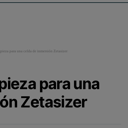
pieza para una celda de inmersión Zetasizer
pieza para una
ión Zetasizer