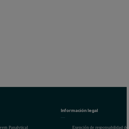
Información legal
ern Panalytical
Exención de responsabilidad del