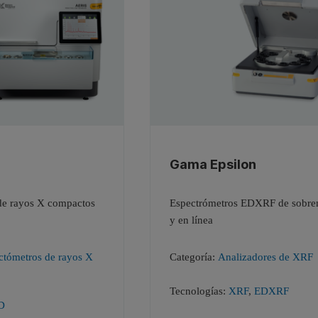
Gama Epsilon
de rayos X compactos
Espectrómetros EDXRF de sobr
y en línea
ctómetros de rayos X
Categoría:
Analizadores de XRF
Tecnologías:
XRF
,
EDXRF
D