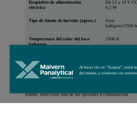
Requisitos de alimentación
De 12 a 18 V CC
eléctrica
6,5 W
Tipo de fuente de luz/vida (aprox.)
Foco
halógeno/1500 h
Temperatura del color del foco
2900 K
halógeno
Tamaño de punto
10 mm
Al hacer clic en “Aceptar”, usted a
del mismo, y colaborar con nuestro
¿Busca más información?
Para solicitar una cotización, más información o descarga
folleto, seleccione una de las opciones a continuación.
Contactar a ventas