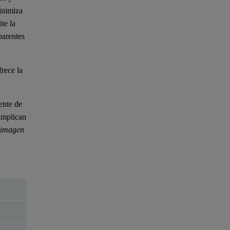
inimiza
te la
parentes
rece la
ente de
 implican
a imagen