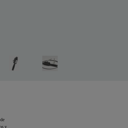
 de
os y