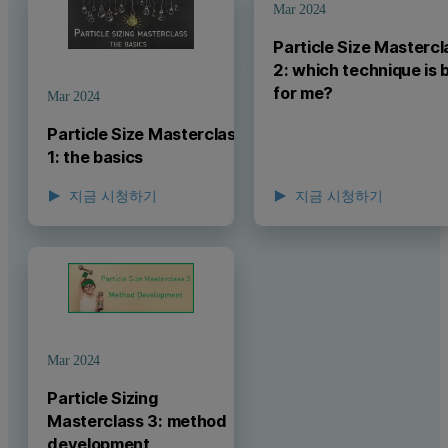
Mar 2024
Particle Size Mastercl
2: which technique is 
for me?
Mar 2024
Particle Size Masterclass
1: the basics
지금 시청하기
지금 시청하기
P
Mar 2024
Particle Sizing
Masterclass 3: method
development