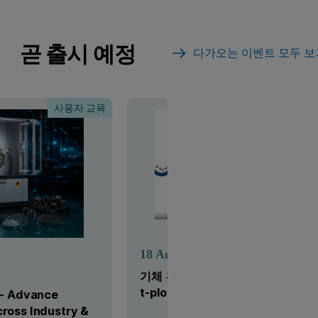
곧 출시 예정
다가오는 이벤트 모두 보
사용자 교육
라이
18
Aug
기체 흡착 기반 기공 구조 분석의 이해
t-plot 이론
 - Advance
cross Industry &