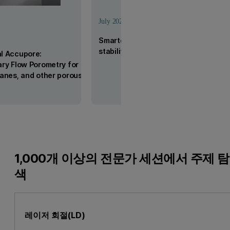
July 2026
Smarter QC workflows for particle s
stability with the Zetasizer Advance
al Accupore:
ary Flow Porometry for
ranes, and other porous
1,000개 이상의 전문가 세션에서 주제 탐
색
레이저 회절(LD)