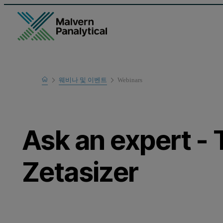
Home
웨비나 및 이벤트
Webinars
Learn
Ask an expert - T
Zetasizer