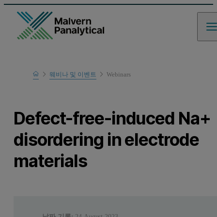
Home
웨비나 및 이벤트
Webinars
Learn
Defect-free-induced Na+
disordering in electrode
materials
날짜 기록:
24 August 2023