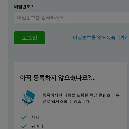
수용액의 단백질은 네이티브(접힌) 형태 및 변성된(풀린) 형
비밀번호
*
제형 개발 전에 단백질의 특성을 분석해야 합니다. 이에는 분
단백질의 액체 제형은 환자의 대상 부위에 최종적으로 전달될 때
로그인
비밀번호를 잊으셨습니까?
제형 개발의 다른 요소는 약물 전달 메커니즘과 관련되어 있
단백질의 안정성은 가속화 연구 및 실시간 안정성 연구를 포함
DSC 및 제형 개발
아직 등록하지 않으셨나요?...
시차 주사 열량측정법(DSC)은 미세 열량측정법이고 네이티
DSC 장비에는 생체 분자와 완충액, 완충액으로 채워진 기준
등록하시면 다음을 포함한 독점 콘텐츠에 무
료로 액세스할 수 있습니다:
T
은 열 안정성 지표이고 일반적으로 T
값이 높을수록 단백
m
m
백서
화학 공정 동안 열이 방출되거나(발열) 흡수됩니다(흡열). 
웨비나