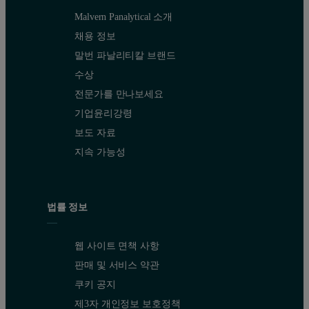
MicroCal VP-DSC
Micro
Malvern Panalytical 소개
500μl
130μl
활성 셀 용량
채용 정보
말번 파날리티칼 브랜드
0.02 ~ 0.1mg/ml
필요한 일반적인 최소 단백질 농도
0.2 ~
수상
90°C/h
250°C/
전문가를 만나보세요
최대 스캔 속도
기업윤리강령
-10°C ~ 130°C
-10°C 
온도 범위
보도 자료
지속 가능성
스캔당 일반적인 시간
60 - 150분
35 ~
하루 최대 스캔
4 - 6(수동)(8시간)
~ 50
법률 정보
자동화된 셀 충진 및 세척
아니요
예
웹 사이트 면책 사항
48
96 웰 플레이트당 샘플
사용할 수 없음
판매 및 서비스 약관
쿠키 공지
액체 제형 전략
제3자 개인정보 보호정책