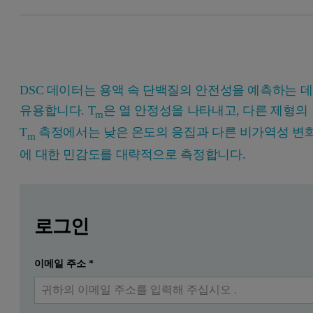
DSC 데이터는 용액 속 단백질의 안전성을 예측하는 데
유용합니다. T
은 열 안정성을 나타내고, 다른 제형의
m
T
측정에서는 낮은 온도의 응집과 다른 비가역성 변
m
에 대한 민감도를 대략적으로 측정합니다.
Leave this field empty
Leave this field empty
자세한 내용을 보려면 로그인하거나 무료로 등록하
치료제로 사용하기 위한 생체 분자는 환자에게 투여된 다
로그인
서론
이메일 주소
*
제출하다
이미 계정이 있습니다
바이오 의약 개발에서 조기에 수행해야 할 사항은 바이오 의약