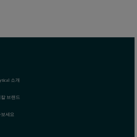
he three samples is shown in Figure 1, in each case showing the right a
lytical 소개
티칼 브랜드
나보세요