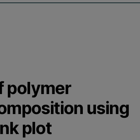
of polymer
omposition using
nk plot