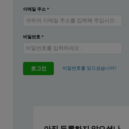
The manipulation of polymer properties through c
제출하다
이미 계정이 있습니다
이메일 주소
*
While creating these polymers is a particular challenge, charact
The Mark–Houwink plot, which is one of the results from an advanc
비밀번호
*
The raw data for the Mark-Houwink plot is conveniently and simp
In this application note, we will show, using polystyrene, how 
로그인
비밀번호를 잊으셨습니까?
Polymer properties
The physical properties and behavior of polymers depends strong
아직 등록하지 않으셨나