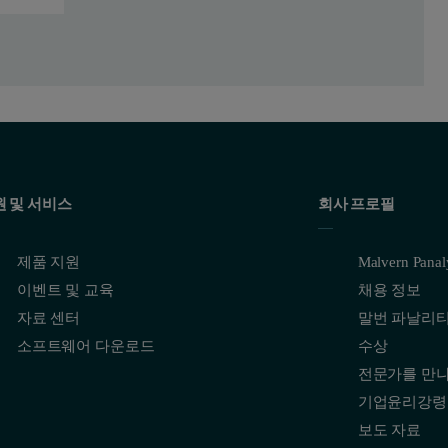
nder these conditions and a triple detection chromatogram of each of t
polystyrene
원 및 서비스
회사 프로필
제품 지원
Malvern Pana
이벤트 및 교육
채용 정보
자료 센터
말번 파날리
소프트웨어 다운로드
수상
전문가를 만
기업윤리강령
보도 자료