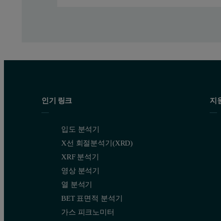
Results
All three polymers are easily and successfully chromatographed u
Figure 1 (a) Triple chromatogram of linear (unbranched) 
인기 링크
지
입도 분석기
X선 회절분석기(XRD)
XRF 분석기
영상 분석기
열 분석기
BET 표면적 분석기
가스 피크노미터