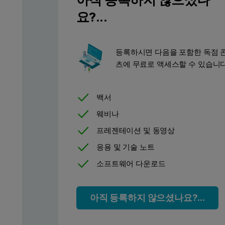
Advanced GPC/ SEC
요?...
The principle of GPC involves separating the sample as it travel
등록하시면 다음을 포함한 독점 
츠에 무료로 액세스할 수 있습니다
Materials and methods
백서
Samples were separated using two Viscotek T6000M columns. Th
웨비나
Flow rate: 1.0 mL/min
프레젠테이션 및 동영상
Autosampler temperature: 15 °C
응용 및 기술 노트
Column oven temperature: 35 °C
소프트웨어 다운로드
Detectors temperature: 35 °C
All system control, data acquisition, data analysis and data r
아직 등록하지 않으셨나요?...
The three polymer samples analyzed were all polystyrenes. The fi