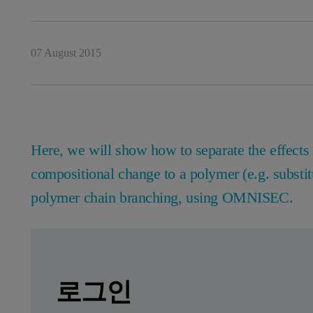
07 August 2015
Here, we will show how to separate the effects 
compositional change to a polymer (e.g. substit
polymer chain branching, using OMNISEC.
Leave this field empty
Leave this field empty
자세한 내용을 보려면 로그인하거나 
Introduction
로그인