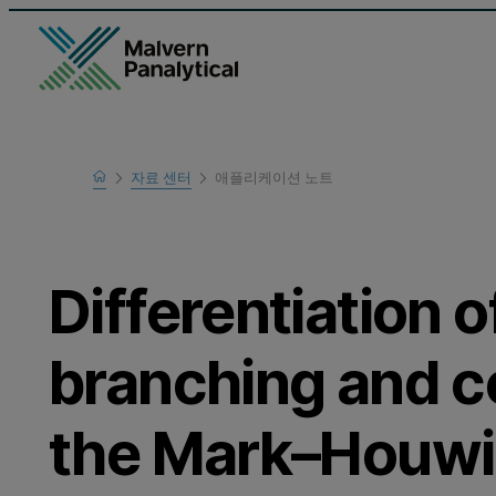
Home
자료 센터
애플리케이션 노트
Learn
Differentiation 
branching and c
the Mark–Houwi