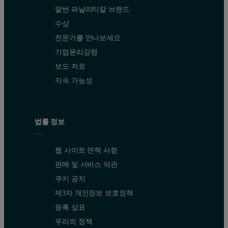
말번 파날리티칼 브랜드
수상
전문가를 만나보세요
Figure 2: Particle size distributions of whole, semi-skimmed and sk
기업윤리강령
보도 자료
% above 0.25 μm
Dv10 (μm)
지속 가능성
Whole milk 4% fat
84.17
0.179
법률 정보
웹 사이트 면책 사항
Semi-skimmed milk 2% fat
66.63
0.113
판매 및 서비스 약관
쿠키 공지
제3자 개인정보 보호정책
Skimmed milk <0.5% fat
19.86
0.049
등록 상표
우리의 정책