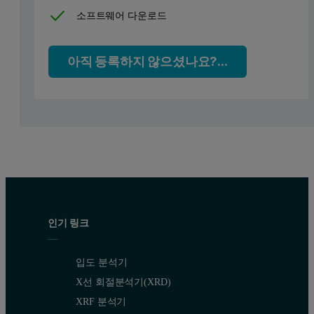
소프트웨어 다운로드
아직 등록하지 않으셨나요?...
Figure 1: From a laser diffraction perspective, milk consists of fat
In this application note, three UK drinking milks with different fa
5.5% fat
3-4% fat
2% fat
UK
Channel island
Whole or full cream
Semi-skimme
인기 링크
입도 분석기
USA
N/A
Whole or regular
2% milk or reduc
X선 회절분석기(XRD)
XRF 분석기
Table 1: Fat contents in different grades of drinking milk availa