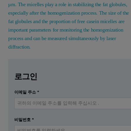
μm. The micelles play a role in stabilizing the fat globules,
especially after the homogenization process. The size of the
fat globules and the proportion of free casein micelles are
important parameters for monitoring the homogenization
process and can be measured simultaneously by laser
diffraction.
Leave this field empty
Leave this field empty
자세한 내용을 보려면 로그인하거나 무료로 등록하
Introduction
로그인
To improve its shelf-life, milk undergoes a homogenization p
이메일 주소
*
제출하다
이미 계정이 있습니다
Milk also contains casein micelles, in the size range of 0.05-0.25 μ
The structure of milk
비밀번호
*