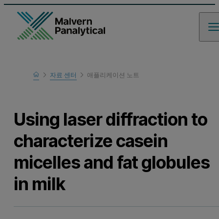
Home
자료 센터
애플리케이션 노트
Learn
Using laser diffraction to
characterize casein
micelles and fat globules
in milk