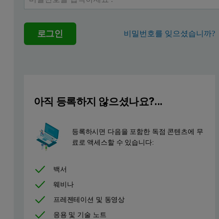
Homogenized milk is an oil-in-water emulsion containing:
Fat globules (1-2 μm)
로그인
비밀번호를 잊으셨습니까?
Casein micelles (0.05-0.25 μm)
Lactose
Whey proteins
Vitamins and minerals (low concentration, typically 5 g/l [2]
아직 등록하지 않으셨나요?...
The fat globules and casein micelles contribute to the particle size
등록하시면 다음을 포함한 독점 콘텐츠에 무
료로 액세스할 수 있습니다:
백서
웨비나
프레젠테이션 및 동영상
응용 및 기술 노트