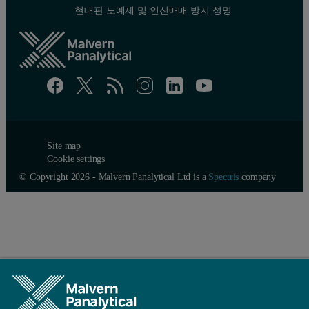
Table 2: The volume below 0.25 μm compared with the fat content 
현대판 노예제 및 인신매매 방지 성명
Confirmation of the casein
There are trends in the data consistent with the presence of casei
Site map
Cookie settings
© Copyright 2026 - Malvern Panalytical Ltd is a
Spectris
company