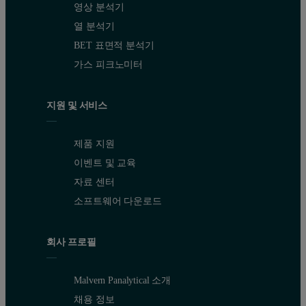
영상 분석기
열 분석기
Particle size distributions of UK drink
BET 표면적 분석기
가스 피크노미터
The particle size distributions of three different grades of drinking
The particles below 0.25 μm can be understood to be casein micelles
지원 및 서비스
제품 지원
이벤트 및 교육
자료 센터
소프트웨어 다운로드
회사 프로필
Malvern Panalytical 소개
채용 정보