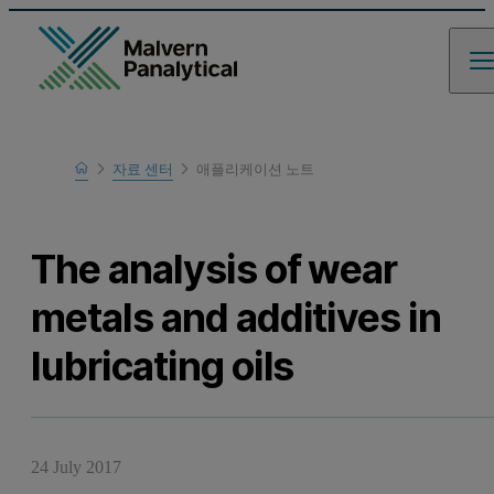
Home
자료 센터
애플리케이션 노트
Learn
The analysis of wear
metals and additives in
lubricating oils
24 July 2017