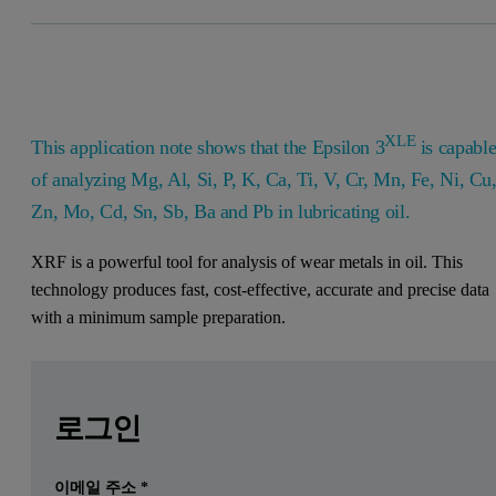
XLE
This application note shows that the Epsilon 3
is capabl
of analyzing Mg, Al, Si, P, K, Ca, Ti, V, Cr, Mn, Fe, Ni, Cu
Zn, Mo, Cd, Sn, Sb, Ba and Pb in lubricating oil.
XRF is a powerful tool for analysis of wear metals in oil. This
technology produces fast, cost-effective, accurate and precise data
with a minimum sample preparation.
Leave this field empty
Leave this field empty
자세한 내용을 보려면 로그인하거나 무료로 등록하
로그인
이메일 주소
*
제출하다
이미 계정이 있습니다