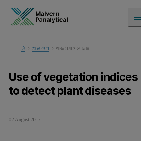
Home
자료 센터
애플리케이션 노트
Learn
Use of vegetation indices
to detect plant diseases
02 August 2017