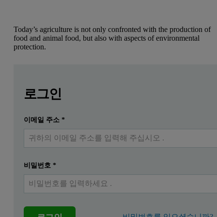
Today’s agriculture is not only confronted with the production of
food and animal food, but also with aspects of environmental
protection.
Leave this field empty
Leave this field empty
자세한 내용을 보려면 로그인하거나 무료로 등록하
Today’s agriculture is not only confronted with the productio
로그인
In the context of this study different vegetation indices were eval
이메일 주소
*
제출하다
이미 계정이 있습니다
비밀번호
*
비밀번호를 잊으셨습니까?