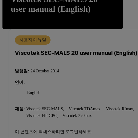
user manual (English)
사용자 매뉴얼
Viscotek SEC-MALS 20 user manual (English)
발행일:
24 October 2014
언어:
English
제품:
Viscotek SEC-MALS,
Viscotek TDAmax,
Viscotek RImax,
Viscotek HT-GPC,
Viscotek 270max
이 콘텐츠에 액세스하려면 로그인하세요.