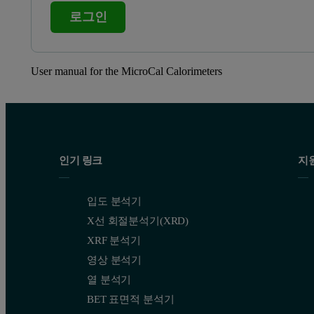
로그인
User manual for the MicroCal Calorimeters
인기 링크
지
입도 분석기
X선 회절분석기(XRD)
XRF 분석기
영상 분석기
열 분석기
BET 표면적 분석기