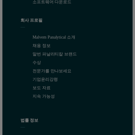
소프트웨어 다운로드
회사 프로필
Malvern Panalytical 소개
채용 정보
말번 파날리티칼 브랜드
수상
전문가를 만나보세요
기업윤리강령
보도 자료
지속 가능성
법률 정보