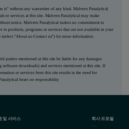
"as is" without any warranties of any kind. Malvern Panalytical
ls or services at this site. Malvern Panalytical may make
e without notice. Malvern Panalytical makes no commitment to
fer to products, programs or services that are not available in your
e (select "About us-Contact us") for more information.
3rd parties mentioned at this site be liable for any damages
g software downloads) and services mentioned at this site. If
mation or services from this site results in the need for
Panalytical bears no responsibility
원 및 서비스
회사 프로필