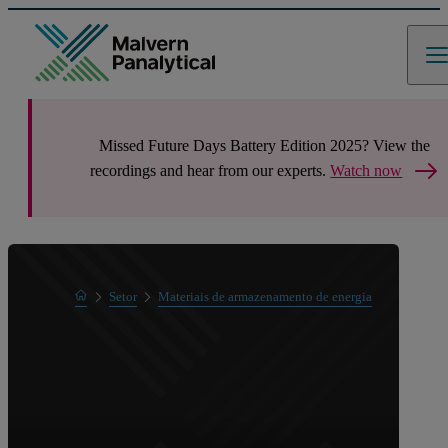
Missed Future Days Battery Edition 2025? View the
recordings and hear from our experts.
Watch now
Home
Setor
Materiais de armazenamento de energia
Células d