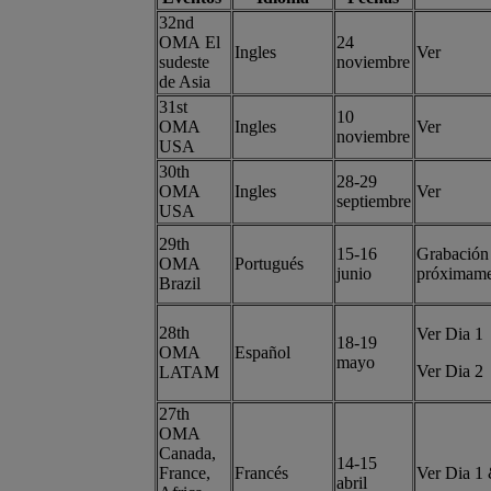
32nd
OMA El
24
Ingles
Ver
sudeste
noviembre
de Asia
31st
10
OMA
Ingles
Ver
noviembre
USA
30th
28-29
OMA
Ingles
Ver
septiembre
USA
29th
15-16
Grabación
OMA
Portugués
junio
próximame
Brazil
28th
Ver Dia 1
18-19
OMA
Español
mayo
Ver Dia 2
LATAM
27th
OMA
Canada,
14-15
France,
Francés
Ver Dia 1
abril