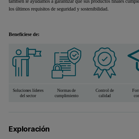
también le ayudamos a garantizar que sus productos finales cumpl
los últimos requisitos de seguridad y sostenibilidad.
Benefíciese de:
Soluciones líderes
Normas de
Control de
For
del sector
cumplimiento
calidad
con
Exploración