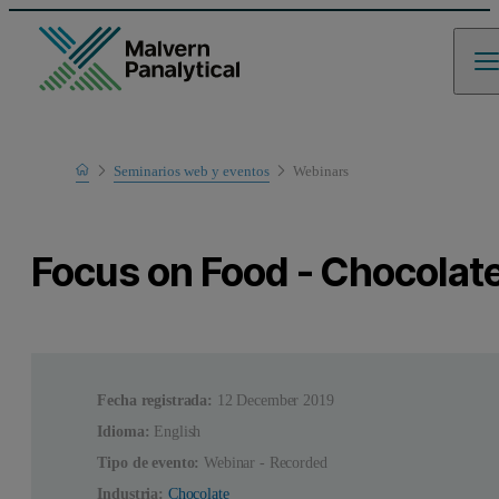
Home
Seminarios web y eventos
Webinars
Learn
Focus on Food - Chocolat
Fecha registrada:
12 December 2019
Idioma:
English
Tipo de evento:
Webinar - Recorded
Industria:
Chocolate