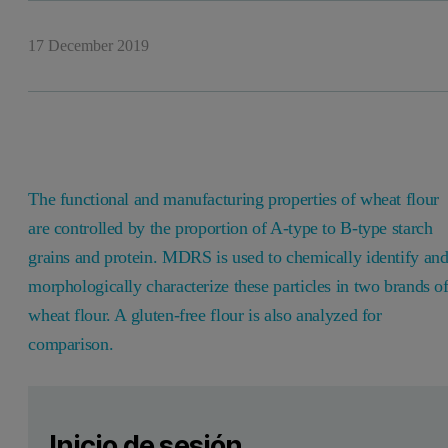
17 December 2019
The functional and manufacturing properties of wheat flour
are controlled by the proportion of A-type to B-type starch
grains and protein. MDRS is used to chemically identify an
morphologically characterize these particles in two brands o
wheat flour. A gluten-free flour is also analyzed for
comparison.
Leave this field empty
Por favor inicia sesión o regístrate gratis para leer má
Leave this field empty
Introduction
Inicio de sesión