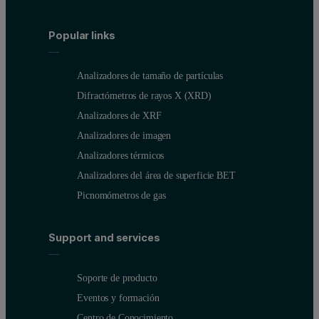
Popular links
Analizadores de tamaño de partículas
Difractómetros de rayos X (XRD)
Analizadores de XRF
Analizadores de imagen
Figure 1: Raman library spectra of six flour known components, comp
Analizadores térmicos
Analizadores del área de superficie BET
Picnomómetros de gas
Results and discussion
Support and services
Figure 2 shows the particle size distributions of the two standard 
The particle size distribution of the gluten-free flour also appea
Soporte de producto
Eventos y formación
Centro de Conocimiento