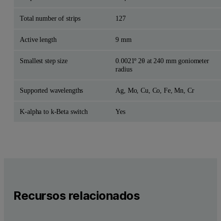
Total number of strips
127
Active length
9 mm
Smallest step size
0.0021º 2θ at 240 mm goniometer
radius
Supported wavelengths
Ag, Mo, Cu, Co, Fe, Mn, Cr
K-alpha to k-Beta switch
Yes
Recursos relacionados