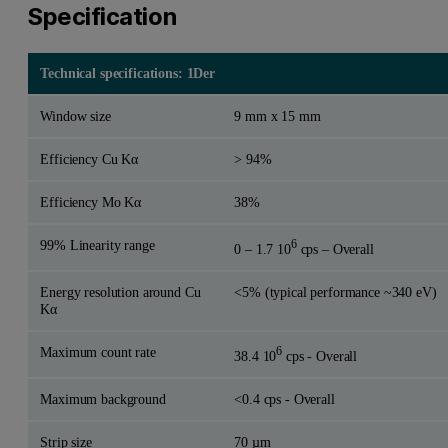
Specification
Technical specifications: 1Der
Window size
9 mm x 15 mm
Efficiency Cu Kα
> 94%
Efficiency Mo Kα
38%
99% Linearity range
6
0 – 1.7 10
cps – Overall
Energy resolution around Cu
<5% (typical performance ~340 eV)
Kα
Maximum count rate
6
38.4 10
cps - Overall
Maximum background
<0.4 cps - Overall
Strip size
70 µm