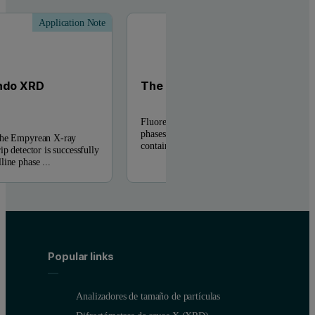
Application Note
Applic
ando XRD
The 1Der for crystallography s
Fluorescence is commonly a problem in mine
phases like Hematite- Eskolaite, because the
 the Empyrean X-ray
contain the strongly fluorescing Cr and ...
ip detector is successfully
ine phase ...
Popular links
Analizadores de tamaño de partículas