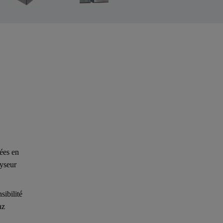
ées en
lyseur
sibilité
az