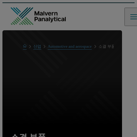
Home
산업
Automotive and aerospace
소결 부품