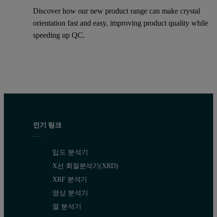
Discover how our new product range can make crystal
orientation fast and easy, improving product quality while
speeding up QC.
인기 링크
입도 분석기
X선 회절분석기(XRD)
XRF 분석기
영상 분석기
열 분석기