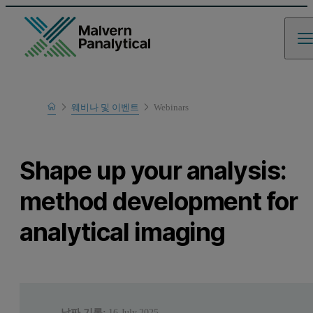
Home
웨비나 및 이벤트
Webinars
Learn
Shape up your analysis:
method development for
analytical imaging
날짜 기록:
16 July 2025