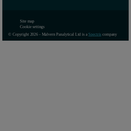
Site map
Cookie settings
© Copyright 2026 - Malvern Panalytical Ltd is a
Spectris
company